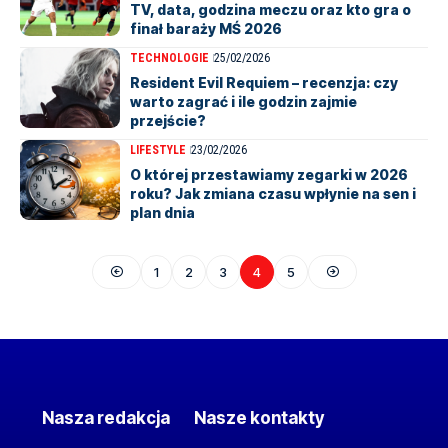
TV, data, godzina meczu oraz kto gra o
finał baraży MŚ 2026
TECHNOLOGIE
25/02/2026
Resident Evil Requiem – recenzja: czy
warto zagrać i ile godzin zajmie
przejście?
LIFESTYLE
23/02/2026
O której przestawiamy zegarki w 2026
roku? Jak zmiana czasu wpłynie na sen i
plan dnia
1
2
3
4
5
Nasza redakcja
Nasze kontakty