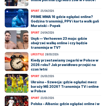
SPORT
25/04/2026
PRIME MMA 16 gdzie oglądać online?
Godzina transmisji, PPV i karta walk gali
Murański – Popek
SPORT
24/04/2026
Usyk — Verhoeven 23 maja: gdzie
obejrzeć walkę online i czy będzie
transmisja w TV?
LIFESTYLE
28/03/2026
Kiedy przestawiamy zegarki w Polsce w
2026 roku? Jak prawidłowo przejść na
czas letni
SPORT
26/03/2026
Ukraina – Szwecja: gdzie oglądać mecz
baraży MŚ 2026? Transmisja TV i online
w Polsce
SPORT
23/03/2026
Polska – Albania: gdzie oglądać online i w