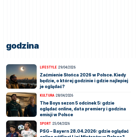
godzina
LIFESTYLE
29/04/2026
Zaćmienie Słońca 2026 w Polsce. Kiedy
będzie, o której godzinie i gdzie najlepiej
je oglądać?
KULTURA
28/04/2026
The Boys sezon 5 odcinek 5: gdzie
oglądać online, data premiery i godzina
emisji w Polsce
SPORT
25/04/2026
PSG – Bayern 28.04.2026: gdzie oglądać
online półfinał Ligi Mistrzów w Polsce?