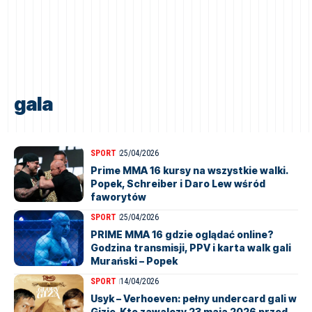
gala
SPORT
25/04/2026
Prime MMA 16 kursy na wszystkie walki.
Popek, Schreiber i Daro Lew wśród
faworytów
SPORT
25/04/2026
PRIME MMA 16 gdzie oglądać online?
Godzina transmisji, PPV i karta walk gali
Murański – Popek
SPORT
14/04/2026
Usyk – Verhoeven: pełny undercard gali w
Gizie. Kto zawalczy 23 maja 2026 przed