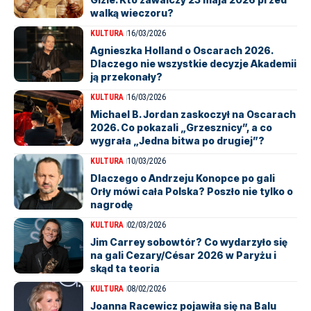
walką wieczoru?
KULTURA
16/03/2026
Agnieszka Holland o Oscarach 2026.
Dlaczego nie wszystkie decyzje Akademii
ją przekonały?
KULTURA
16/03/2026
Michael B. Jordan zaskoczył na Oscarach
2026. Co pokazali „Grzesznicy”, a co
wygrała „Jedna bitwa po drugiej”?
KULTURA
10/03/2026
Dlaczego o Andrzeju Konopce po gali
Orły mówi cała Polska? Poszło nie tylko o
nagrodę
KULTURA
02/03/2026
Jim Carrey sobowtór? Co wydarzyło się
na gali Cezary/César 2026 w Paryżu i
skąd ta teoria
KULTURA
08/02/2026
Joanna Racewicz pojawiła się na Balu