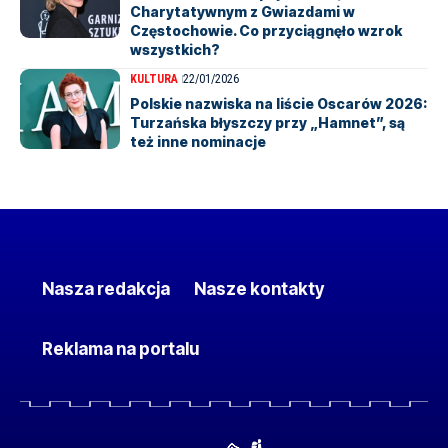
Charytatywnym z Gwiazdami w
Częstochowie. Co przyciągnęło wzrok
wszystkich?
KULTURA
22/01/2026
Polskie nazwiska na liście Oscarów 2026:
Turzańska błyszczy przy „Hamnet”, są
też inne nominacje
Nasza redakcja
Nasze kontakty
Reklama na portalu