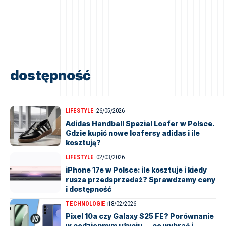
dostępność
LIFESTYLE
26/05/2026
Adidas Handball Spezial Loafer w Polsce.
Gdzie kupić nowe loafersy adidas i ile
kosztują?
LIFESTYLE
02/03/2026
iPhone 17e w Polsce: ile kosztuje i kiedy
rusza przedsprzedaż? Sprawdzamy ceny
i dostępność
TECHNOLOGIE
18/02/2026
Pixel 10a czy Galaxy S25 FE? Porównanie
w codziennym użyciu — co wybrać i