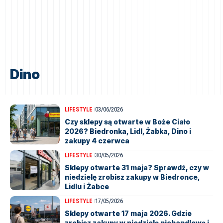
Dino
LIFESTYLE
03/06/2026
Czy sklepy są otwarte w Boże Ciało
2026? Biedronka, Lidl, Żabka, Dino i
zakupy 4 czerwca
LIFESTYLE
30/05/2026
Sklepy otwarte 31 maja? Sprawdź, czy w
niedzielę zrobisz zakupy w Biedronce,
Lidlu i Żabce
LIFESTYLE
17/05/2026
Sklepy otwarte 17 maja 2026. Gdzie
zrobisz zakupy w niedzielę niehandlową i