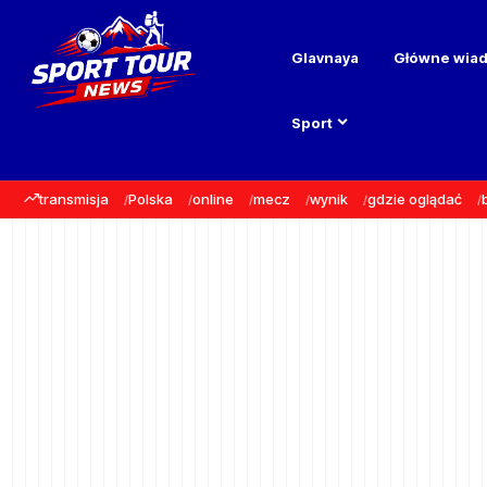
Glavnaya
Główne wia
Sport
transmisja
Polska
online
mecz
wynik
gdzie oglądać