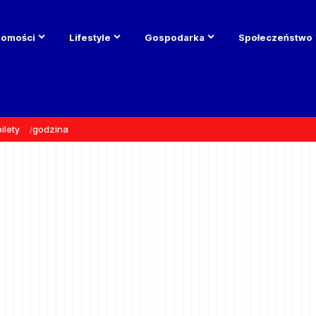
domości
Lifestyle
Gospodarka
Społeczeństwo
bilety
godzina