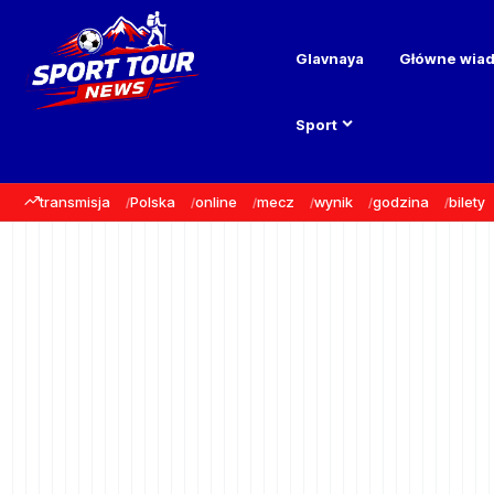
Glavnaya
Główne wia
Sport
transmisja
Polska
online
mecz
wynik
godzina
bilety