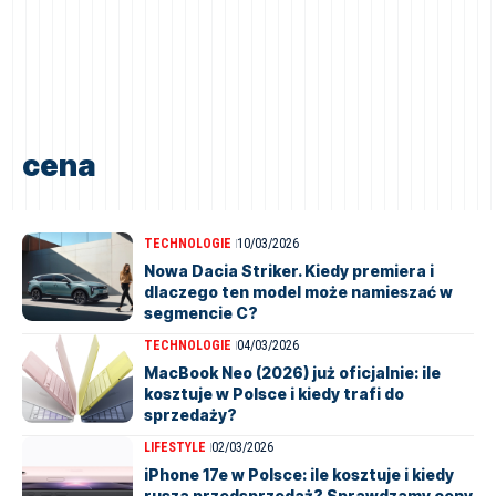
cena
TECHNOLOGIE
10/03/2026
Nowa Dacia Striker. Kiedy premiera i
dlaczego ten model może namieszać w
segmencie C?
TECHNOLOGIE
04/03/2026
MacBook Neo (2026) już oficjalnie: ile
kosztuje w Polsce i kiedy trafi do
sprzedaży?
LIFESTYLE
02/03/2026
iPhone 17e w Polsce: ile kosztuje i kiedy
rusza przedsprzedaż? Sprawdzamy ceny