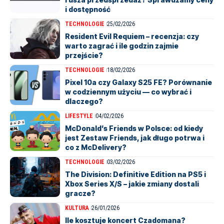
i dostępność
TECHNOLOGIE
25/02/2026
Resident Evil Requiem – recenzja: czy
warto zagrać i ile godzin zajmie
przejście?
TECHNOLOGIE
18/02/2026
Pixel 10a czy Galaxy S25 FE? Porównanie
w codziennym użyciu — co wybrać i
dlaczego?
LIFESTYLE
04/02/2026
McDonald’s Friends w Polsce: od kiedy
jest Zestaw Friends, jak długo potrwa i
co z McDelivery?
TECHNOLOGIE
03/02/2026
The Division: Definitive Edition na PS5 i
Xbox Series X/S – jakie zmiany dostali
gracze?
KULTURA
26/01/2026
Ile kosztuje koncert Czadomana?