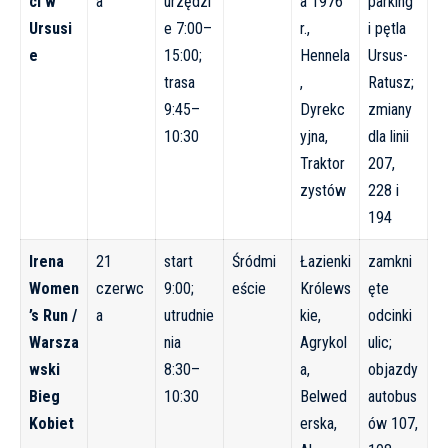
ci w
a
urzędzi
a 1976
parking
Ursusi
e 7:00–
r.,
i pętla
e
15:00;
Hennela
Ursus-
trasa
,
Ratusz;
9:45–
Dyrekc
zmiany
10:30
yjna,
dla linii
Traktor
207,
zystów
228 i
194
Irena
21
start
Śródmi
Łazienki
zamkni
Women
czerwc
9:00;
eście
Królews
ęte
’s Run /
a
utrudnie
kie,
odcinki
Warsza
nia
Agrykol
ulic;
wski
8:30–
a,
objazdy
Bieg
10:30
Belwed
autobus
Kobiet
erska,
ów 107,