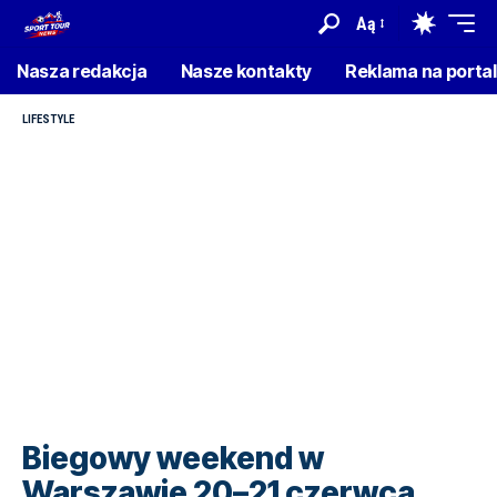
Aą
Nasza redakcja
Nasze kontakty
Reklama na porta
LIFESTYLE
Biegowy weekend w
Warszawie 20–21 czerwca.