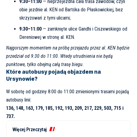
9:30–11:00
— nieprzejezdna cała trasa zawodów, czyli
obie jezdnie al. KEN od Bartóka do Płaskowickiej, bez
skrzyżowań z tymi ulicami;
9:30–11:00
— zamknięte ulice Gandhi i Ciszewskiego od
Dereniowej w stronę al. KEN.
Najgorszym momentem na próbę przejazdu przez al. KEN będzie
przedział od 9:30 do 11:00. Wtedy utrudnienia nie będą
punktowe, tylko obejmą całą trasę biegu.
Które autobusy pojadą objazdem na
Ursynowie?
W sobotę od godziny 8:00 do 11:00 zmienionymi trasami pojadą
autobusy linii:
136, 148, 163, 179, 185, 192, 193, 209, 217, 229, 503, 715 i
737.
Więcej Przeczytaj