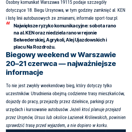
Osobny komunikat
Warszawa 19115
podaje szczegóły
dotyczące 18. Biegu Ursynowa, w tym godziny zamknięć al. KEN
i listę linii autobusowych ze zmianami, informale
sport-tour.pl
.
Największe ryzyko komunikacyjne:
sobota rano
na al. KEN oraz niedziela rano w rejonie
Belwederskiej, Agrykoli, Alej Ujazdowskich i
placu Na Rozdrożu.
Biegowy weekend w Warszawie
20–21 czerwca — najważniejsze
informacje
To nie jest zwykły weekendowy bieg, który dotyczy tylko
uczestników. Utrudnienia obejmą codzienne trasy mieszkańców,
dojazdy do pracy, przejazdy przez dzielnice, parkingi przy
urzędach i kursowanie autobusów.
Jeżeli ktoś planuje przejazd
przez Ursynów, Ursus lub okolice Łazienek Królewskich, powinien
sprawdzić trasę przed wyjazdem, a nie dopiero w korku.