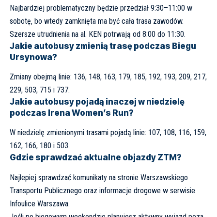
Najbardziej problematyczny będzie przedział 9:30–11:00 w
sobotę, bo wtedy zamknięta ma być cała trasa zawodów.
Szersze utrudnienia na al. KEN potrwają od 8:00 do 11:30.
Jakie autobusy zmienią trasę podczas Biegu
Ursynowa?
Zmiany obejmą linie: 136, 148, 163, 179, 185, 192, 193, 209, 217,
229, 503, 715 i 737.
Jakie autobusy pojadą inaczej w niedzielę
podczas Irena Women’s Run?
W niedzielę zmienionymi trasami pojadą linie: 107, 108, 116, 159,
162, 166, 180 i 503.
Gdzie sprawdzać aktualne objazdy ZTM?
Najlepiej sprawdzać komunikaty na stronie
Warszawskiego
Transportu Publicznego
oraz informacje drogowe w serwisie
Infoulice Warszawa
.
Jeśli po biegowym weekendzie planujesz aktywny wyjazd poza