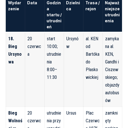
Wydar
Data
Godzin
Dzielni
Trasa /
Najważ
zenie
a
ca
rejon
niejsze
startu /
utrudni
utrudni
enia
eń
18.
20
start
Ursynó
al. KEN
zamyka
Bieg
czerwc
10:00;
w
od
na al.
Ursyno
a
utrudnie
Bartóka
KEN,
wa
nia
do
Gandhi i
8:00–
Płasko
Ciszew
11:30
wickiej
skiego;
objazdy
autobus
ów
Bieg
20
utrudnie
Ursus
Plac
zamkni
Wolnoś
czerwc
nia przy
Czerwc
ęty