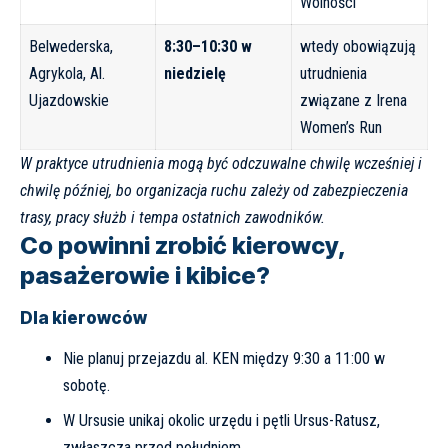
Wolności
Belwederska,
8:30–10:30 w
wtedy obowiązują
Agrykola, Al.
niedzielę
utrudnienia
Ujazdowskie
związane z Irena
Women’s Run
W praktyce utrudnienia mogą być odczuwalne chwilę wcześniej i
chwilę później, bo organizacja ruchu zależy od zabezpieczenia
trasy, pracy służb i tempa ostatnich zawodników.
Co powinni zrobić kierowcy,
pasażerowie i kibice?
Dla kierowców
Nie planuj przejazdu al. KEN między 9:30 a 11:00 w
sobotę.
W Ursusie unikaj okolic urzędu i pętli Ursus-Ratusz,
zwłaszcza przed południem.