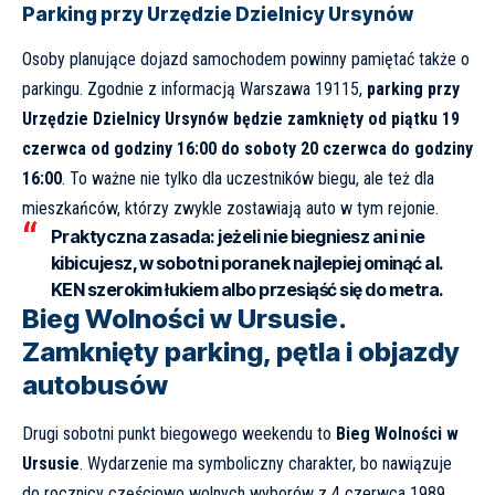
Parking przy Urzędzie Dzielnicy Ursynów
Osoby planujące dojazd samochodem powinny pamiętać także o
parkingu. Zgodnie z informacją Warszawa 19115,
parking przy
Urzędzie Dzielnicy Ursynów będzie zamknięty od piątku 19
czerwca od godziny 16:00 do soboty 20 czerwca do godziny
16:00
. To ważne nie tylko dla uczestników biegu, ale też dla
mieszkańców, którzy zwykle zostawiają auto w tym rejonie.
Praktyczna zasada: jeżeli nie biegniesz ani nie
kibicujesz, w sobotni poranek najlepiej ominąć al.
KEN szerokim łukiem albo przesiąść się do metra.
Bieg Wolności w Ursusie.
Zamknięty parking, pętla i objazdy
autobusów
Drugi sobotni punkt biegowego weekendu to
Bieg Wolności w
Ursusie
. Wydarzenie ma symboliczny charakter, bo nawiązuje
do rocznicy częściowo wolnych wyborów z 4 czerwca 1989