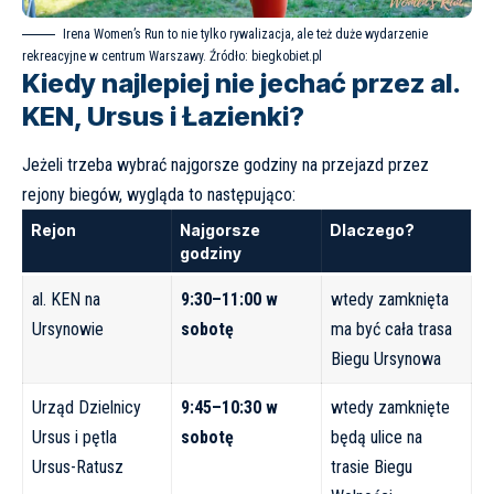
Irena Women’s Run to nie tylko rywalizacja, ale też duże wydarzenie
rekreacyjne w centrum Warszawy. Źródło:
biegkobiet.pl
Kiedy najlepiej nie jechać przez al.
KEN, Ursus i Łazienki?
Jeżeli trzeba wybrać najgorsze godziny na przejazd przez
rejony biegów, wygląda to następująco:
Rejon
Najgorsze
Dlaczego?
godziny
al. KEN na
9:30–11:00 w
wtedy zamknięta
Ursynowie
sobotę
ma być cała trasa
Biegu Ursynowa
Urząd Dzielnicy
9:45–10:30 w
wtedy zamknięte
Ursus i pętla
sobotę
będą ulice na
Ursus-Ratusz
trasie Biegu