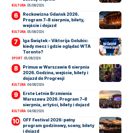
KULTURA
05/08/2026
Rockowizna Gdańsk 2026.
Program 7–8 sierpnia, bilety,
wejście i dojazd
KULTURA
05/08/2026
Iga Świątek – Viktorija Golubic:
kiedy mecz i gdzie oglądać WTA
Toronto?
SPORT
05/08/2026
Primus w Warszawie 6 sierpnia
2026. Godzina, wejście, bilety i
dojazd do Progresji
KULTURA
04/08/2026
Erste Letnie Brzmienia
Warszawa 2026. Program 7–8
sierpnia, artyści, bilety i dojazd
KULTURA
04/08/2026
OFF Festival 2026: pełny
program godzinowy, sceny, bilety
i dojazd