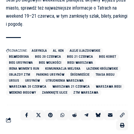
miasto, sprawdź też najważniejsze
informacje o Tatrach na
weekend 19–21 czerwca, w tym zamknięty szlak, bilety, parkingi
i pogodę
.
OZNACZONE:
AGRYKOLA
AL. KEN
ALEJE UJAZDOWSKIE
BELWEDERSKA
BIEG 20 CZERWCA
BIEG 21 CZERWCA
BIEG KOBIET
BIEG URSYNOWA
BIEG WOLNOŚCI
BIEGI WARSZAWA
IRENA WOMEN’S RUN
KOMUNIKACJA MIEJSKA
ŁAZIENKI KRÓLEWSKIE
OBJAZDY ZTM
PARKING URSYNÓW
ŚRÓDMIEŚCIE
TRASA BIEGU
URSUS
URSYNÓW
UTRUDNIENIA WARSZAWA
WARSZAWA 20 CZERWCA
WARSZAWA 21 CZERWCA
WARSZAWA BIEGI
WEEKEND BIEGOWY
ZAMKNIĘTE ULICE
ZTM WARSZAWA