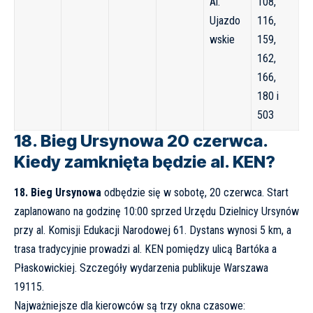
Al.
108,
Ujazdo
116,
wskie
159,
162,
166,
180 i
503
18. Bieg Ursynowa 20 czerwca.
Kiedy zamknięta będzie al. KEN?
18. Bieg Ursynowa
odbędzie się w sobotę, 20 czerwca. Start
zaplanowano na godzinę 10:00 sprzed Urzędu Dzielnicy Ursynów
przy al. Komisji Edukacji Narodowej 61. Dystans wynosi 5 km, a
trasa tradycyjnie prowadzi al. KEN pomiędzy ulicą Bartóka a
Płaskowickiej. Szczegóły wydarzenia publikuje
Warszawa
19115
.
Najważniejsze dla kierowców są trzy okna czasowe: