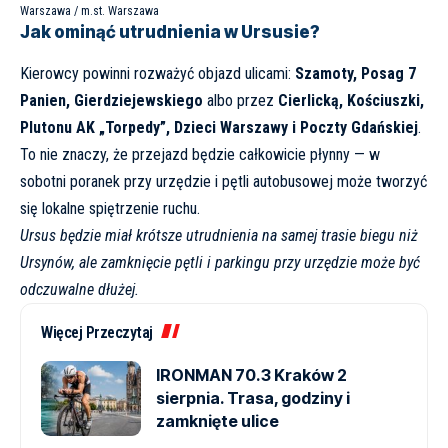
Warszawa / m.st. Warszawa
Jak ominąć utrudnienia w Ursusie?
Kierowcy powinni rozważyć objazd ulicami:
Szamoty, Posag 7
Panien, Gierdziejewskiego
albo przez
Cierlicką, Kościuszki,
Plutonu AK „Torpedy”, Dzieci Warszawy i Poczty Gdańskiej
.
To nie znaczy, że przejazd będzie całkowicie płynny — w
sobotni poranek przy urzędzie i pętli autobusowej może tworzyć
się lokalne spiętrzenie ruchu.
Ursus będzie miał krótsze utrudnienia na samej trasie biegu niż
Ursynów, ale zamknięcie pętli i parkingu przy urzędzie może być
odczuwalne dłużej.
Więcej Przeczytaj
IRONMAN 70.3 Kraków 2
sierpnia. Trasa, godziny i
zamknięte ulice